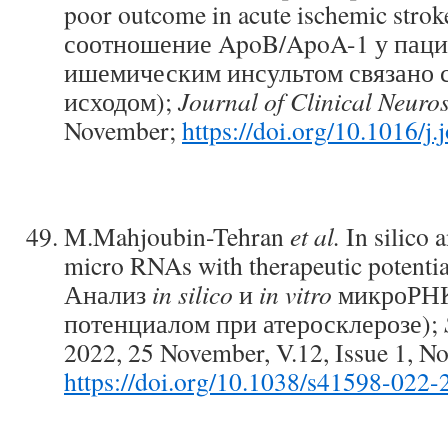
poor outcome in acute ischemic str
соотношение ApoB/ApoA-1 у паци
ишемическим инсультом связано 
исходом);
Journal of Clinical Neuro
November;
https://doi.org/10.1016/j
M.Mahjoubin-Tehran
et al.
In silico a
micro RNAs with therapeutic potential
Анализ
in silico
и
in vitro
микроРНК
потенциалом при атеросклерозе);
2022, 25 November, V.12, Issue 1, N
https://doi.org/10.1038/s41598-022-