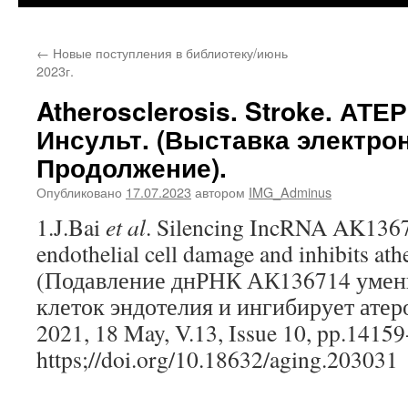
содержимому
←
Новые поступления в библиотеку/июнь
2023г.
Atherosclerosis. Stroke. АТ
Инсульт. (Выставка электро
Продолжение).
Опубликовано
17.07.2023
автором
IMG_Adminus
1.J.Bai
et
al
. Silencing IncRNA AK1367
endothelial cell damage and inhibits ath
(Подавление днРНК АК136714 умен
клеток эндотелия и ингибирует атер
2021, 18 May, V.13, Issue 10, pp.1415
https;//doi.org/10.18632/aging.203031