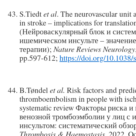
S.Tiedt
et al
. The neurovascular unit 
in stroke – implications for translati
(Нейроваскулярный блок и систем
ишемическом инсульте – значение
терапии);
Nature Reviews Neurology
pp.597-612;
https://doi.org/10.1038
B.Tøndel
et al.
Risk factors and predi
thromboembolism in people with isch
systematic review Факторы риска 
венозной тромбоэмболии у лиц с
инсультом: систематический обзо
Thrombosis & Haemostasis
, 2022, Oc