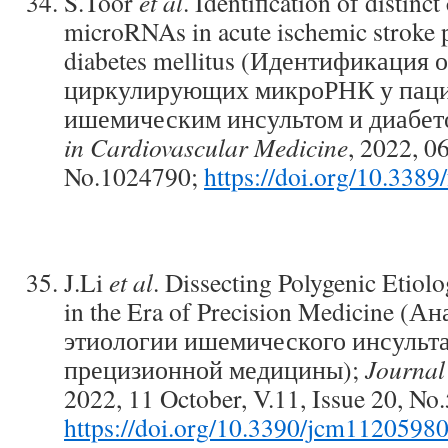
S.Toor
et al
. Identification of distinct
microRNAs in acute ischemic stroke p
diabetes mellitus (Идентификация 
циркулирующих микроРНК у паци
ишемическим инсультом и диабето
in Cardiovascular Medicine
, 2022, 0
No.1024790;
https://doi.org/10.338
J.Li
et al
. Dissecting Polygenic Etiol
in the Era of Precision Medicine (
этиологии ишемического инсульта
прецизионной медицины);
Journal
2022, 11 October, V.11, Issue 20, No
https://doi.org/10.3390/jcm1120598