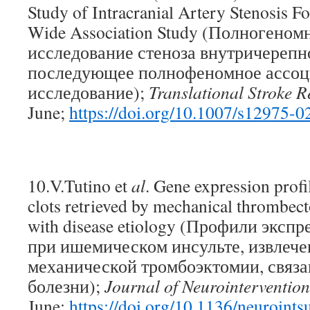
Study of Intracranial Artery Stenosis 
Wide Association Study (Полногеном
исследование стеноза внутричерепн
последующее полнофеномное ассоц
исследование);
Translational Stroke R
June;
https://doi.org/10.1007/s12975-
10.V.Tutino et
al
. Gene expression profi
clots retrieved by mechanical thrombec
with disease etiology (Профили эксп
при ишемическом инсульте, извлеч
механической тромбоэктомии, связа
болезни);
Journal of Neurointervention
June;
https://doi.org/10.1136/neuroint