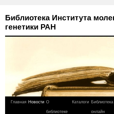
Библиотека Института моле
генетики РАН
Главная
Новости
О
Каталоги
Библиотека
Перейти
библиотеке
онлайн
к