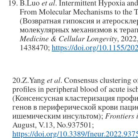
B.Luo
et al
. Intermittent Hypoxia and
From Molecular Mechanisms to the T
(Возвратная гипоксия и атеросклер
молекулярных механизмов к тера
Medicine & Cellular Longevity
, 2022
1438470;
https://doi.org/10.1155/2
20.Z.Yang
et al
. Consensus clustering o
profiles in peripheral blood of acute isc
(Консенсусная кластеризация проф
генов в периферической крови паци
ишемическим инсультом);
Frontiers 
August, V.13, No.937501;
https://doi.org/10.3389/fneur.2022.937