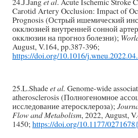
24.J.Jang
et al
. Acute Ischemic Stroke C
Carotid Artery Occlusion: Impact of Oc
Prognosis (Острый ишемический инс
окклюзией внутренней сонной артер
окклюзии на прогноз болезни);
Worl
August, V.164, pp.387-396;
https://doi.org/10.1016/j.wneu.2022.04
25.L.Shade
et al.
Genome-wide associati
atherosclerosis (Полногеномное асс
исследование атеросклероза);
Journa
Flow and Metabolism
, 2022, August, V.
1450;
https://doi.org/10.1177/027167