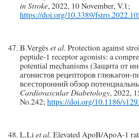
in Stroke
, 2022, 10 November, V.1;
https://doi.org/10.3389/fstro.2022.1
B.Vergès
et al
. Protection against str
peptide-1 receptor agonists: a compr
potential mechanisms (Защита от 
агонистов рецепторов глюкагон-п
всесторонний обзор потенциальны
Cardiovascular Diabetology
, 2022, 
No.242;
https://doi.org/10.1186/s1
L.Li
et al.
Elevated ApoB/ApoA-1 ratio