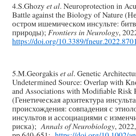
4.S.Ghozy
et al
. Neuroprotection in Ac
Battle against the Biology of Nature 
остром ишемическом инсульте: битв
природы);
Frontiers in Neurology
, 202
https://doi.org/10.3389/fneur.2022.870
5.M.Georgakis
et al
. Genetic Architectu
Undetermined Source: Overlap with Kno
and Associations with Modifiable Risk 
(Генетическая архитектура инсульт
происхождения: совпадения с этиол
инсультов и ассоциациями с измен
риска);
Annals of Neurobiology
, 2022
pp.640-651;
https://doi.org/10.1002/a