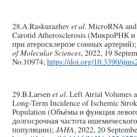
28.A.Raskurazhev
et al
. MicroRNA and 
Carotid Atherosclerosis (МикроРНК 
при атеросклерозе сонных артерий)
of Molecular Sciences
, 2022, 19 Septem
No.10974;
https://doi.org/10.3390/ij
29.B.Larsen
et al
. Left Atrial Volumes 
Long-Term Incidence of Ischemic Stroke
Population (Объёмы и функция левог
долгосрочная частота ишемического
популяции);
JAHA
, 2022, 20 September