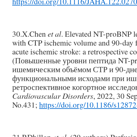
https://doi.org/10.1116/JAHA.122.027
30.X.Chen
et al
. Elevated NT-proBNP le
with CTP ischemic volume and 90-day f
acute ischemic stroke: a retrospective c
(Повышенные уровни пептида NT-pr
ишемическим объёмом СТР и 90-дн
функциональными исходами при иш
ретроспективное когортное исследо
Cardiovascular Disorders
, 2022, 30 Sep
No.431;
https://doi.org/10.1186/s128