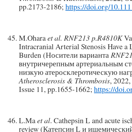
pp.2173-2186;
https://doi.org/10.11
M.Ohara
et al.
RNF213 p.R4810K
Var
Intracranial Arterial Stenosis Have a
Burden (Носители варианта
RNF21
внутричерепным артериальным ст
низкую атеросклеротическую наг
Atherosclerosis & Thrombosis
, 2022,
Issue 11, pp.1655-1662;
https://doi.
L.Ma
et al
. Cathepsin L and acute is
review (Катепсин L и ишемически