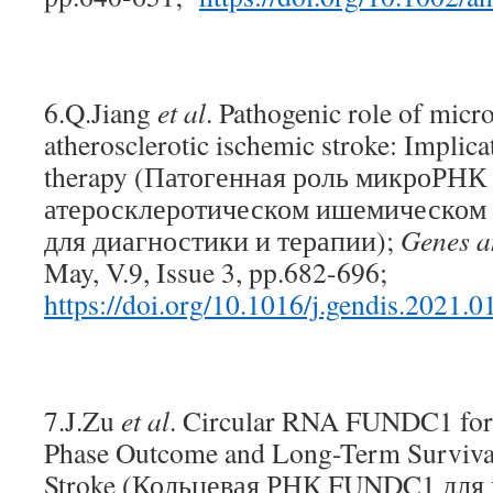
6.Q.Jiang
et al
. Pathogenic role of mic
atherosclerotic ischemic stroke: Implica
therapy (Патогенная роль микроРНК
атеросклеротическом ишемическом 
для диагностики и терапии);
Genes a
May, V.9, Issue 3, pp.682-696;
https://doi.org/10.1016/j.gendis.2021.0
7.J.Zu
et al
. Circular RNA FUNDC1 for 
Phase Outcome and Long-Term Survival
Stroke (Кольцевая РНК FUNDC1 для 