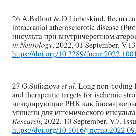
26.A.Ballout & D.Liebeskind. Recurrent 
intracranial atherosclerotic disease (Р
инсульта при внутричерепном атеро
in Neurology
, 2022, 01 September, V.13
https://doi.org/10.3389/fneur.2022.10
27.G.Sufianova
et al
. Long non-coding
and therapeutic targets for ischemic s
некодирующие РНК как биомаркеры 
мишени для ишемического инсульта
Research
, 2022, 10 September, V.7, Iss
https://doi.org/10.1016/j.ncrna.2022.09