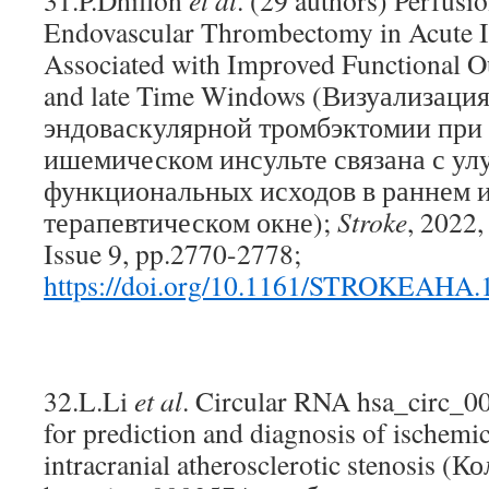
31.P.Dhillon
et al
. (29 authors) Perfusi
Endovascular Thrombectomy in Acute I
Associated with Improved Functional O
and late Time Windows (Визуализаци
эндоваскулярной тромбэктомии при
ишемическом инсульте связана с у
функциональных исходов в раннем 
терапевтическом окне);
Stroke
, 2022,
Issue 9, pp.2770-2778;
https://doi.org/10.1161/STROKEAHA.
32.L.Li
et al
. Circular RNA hsa_circ_0
for prediction and diagnosis of ischemi
intracranial atherosclerotic stenosis 